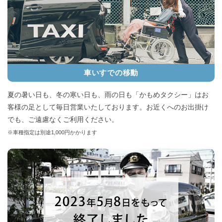
下記のとおりです。
登録番号
T4140001010641
※登録番号は、
国税庁 適格請求書発行事業者公表サイト
からもご確認いただけ
ます。
車いすでの移動
※インボイス制度の概要については、
国税庁の特設サイト
をご確認ください。
今後ともかもめタクシーをよろしくお願いいたします。
夏の暑い日も、冬の寒い日も、雨の日も「かもめタクシー」はお
客様の足として毎日営業いたしております。お近くへのお出掛け
でも、ご遠慮なくご利用ください。
※車種指定は別途1,000円かかります