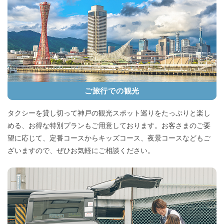
2023.12.1
ハイヤー専用サイトを開設
ハイヤー専用サイトを開設しました。
ビジネス送迎・神戸観光・冠婚葬祭などワンランク上のご移
動をお求めの方は、こちらのサイトをご覧ください。
ハイヤー専用サイトを見る
ご旅行での観光
タクシーを貸し切って神戸の観光スポット巡りをたっぷりと楽し
める、お得な特別プランもご用意しております。お客さまのご要
2023.10.1
望に応じて、定番コースからキッズコース、夜景コースなどもご
ざいますので、ぜひお気軽にご相談ください。
インボイス制度対応のお知らせ
平素よりかもめタクシーをご利用いただき、誠にありがとう
ございます。
かもめタクシーでは、2023年10月1日施行の「インボイス制
度」に伴い、タクシー運賃・料金の領収書として「適格簡易
請求書（簡易インボイス）」を発行いたします。登録番号は