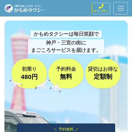
今すぐ呼ぶ
かもめタクシーは毎日笑顔で
神戸・三宮の街に
まごころサービスを届けます。
初乗り
予約料金
貸切はお得な
無料
定額制
480円
＼ 予約無料 ／