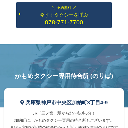
＼ 予約無料 ／
今すぐタクシーを呼ぶ
078-771-7700
かもめタクシー専用待合所 (のりば)
兵庫県神戸市中央区加納町3丁目4-9
JR「三ノ宮」駅から北へ徒歩6分！
加納町に、かもめタクシー専用の待合所もございます。
各線三宮駅や近隣の歓楽街からも近く便利な専用のりばです